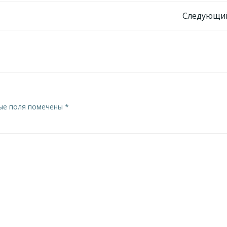
Навигация
Следующий
по
записям
ые поля помечены
*