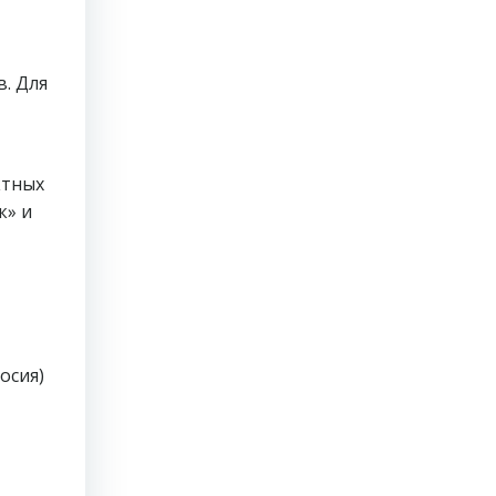
. Для
ктных
к» и
осия)