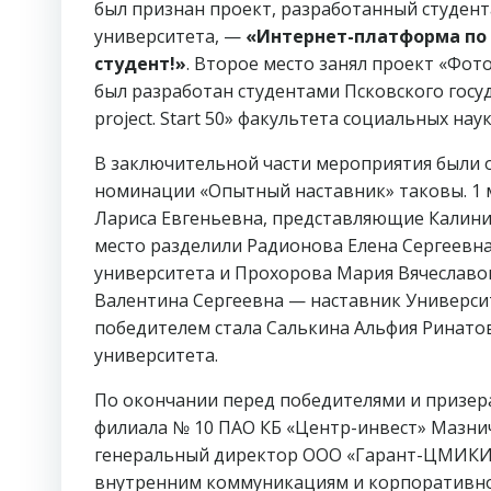
был признан проект, разработанный студент
университета, —
«Интернет-платформа по 
студент!»
. Второе место занял проект «Фот
был разработан студентами Псковского госу
project. Start 50» факультета социальных на
В заключительной части мероприятия были 
номинации «Опытный наставник» таковы. 1 м
Лариса Евгеньевна, представляющие Калинин
место разделили Радионова Елена Сергеевна
университета и Прохорова Мария Вячеславов
Валентина Сергеевна — наставник Универси
победителем стала Салькина Альфия Ринато
университета.
По окончании перед победителями и призер
филиала № 10 ПАО КБ «Центр-инвест» Мазни
генеральный директор ООО «Гарант-ЦМИКИ»
внутренним коммуникациям и корпоративной 