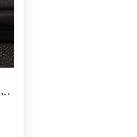
оевал