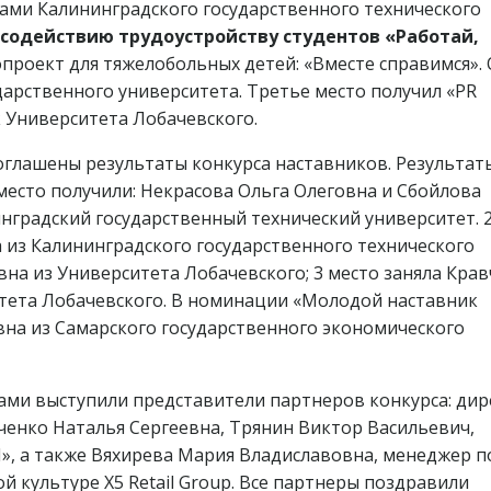
ами Калининградского государственного технического
содействию трудоустройству студентов «Работай,
опроект для тяжелобольных детей: «Вместе справимся».
дарственного университета. Третье место получил «PR
ук Университета Лобачевского.
оглашены результаты конкурса наставников. Результат
есто получили: Некрасова Ольга Олеговна и Сбойлова
градский государственный технический университет. 
 из Калининградского государственного технического
на из Университета Лобачевского; 3 место заняла Кра
тета Лобачевского. В номинации «Молодой наставник
вна из Самарского государственного экономического
ами выступили представители партнеров конкурса: ди
ченко Наталья Сергеевна, Трянин Виктор Васильевич,
, а также Вяхирева Мария Владиславовна, менеджер п
культуре X5 Retail Group. Все партнеры поздравили