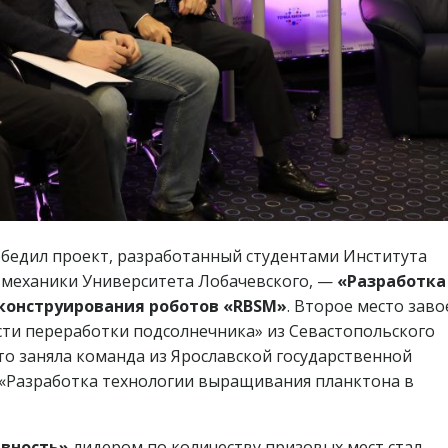
бедил проект, разработанный студентами Института
 механики Университета Лобачевского, —
«Разработка
конструирования роботов «RBSM»
. Второе место зав
ти переработки подсолнечника» из Севастопольского
то заняла команда из Ярославской государственной
 «Разработка технологии выращивания планктона в
вность»
лидером по количеству призовых мест стал