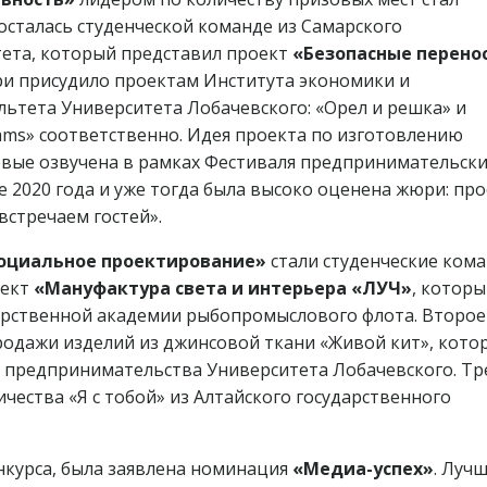
осталась студенческой команде из Самарского
тета, который представил проект
«Безопасные перено
ри присудило проектам Института экономики и
ьтета Университета Лобачевского: «Орел и решка» и
ams» соответственно. Идея проекта по изготовлению
рвые озвучена в рамках Фестиваля предпринимательск
ре 2020 года и уже тогда была высоко оценена жюри: пр
стречаем гостей».
оциальное проектирование»
стали студенческие ком
оект
«Мануфактура света и интерьера «ЛУЧ»
, котор
дарственной академии рыбопромыслового флота. Второе
родажи изделий из джинсовой ткани «Живой кит», кото
 предпринимательства Университета Лобачевского. Тр
чества «Я с тобой» из Алтайского государственного
онкурса, была заявлена номинация
«Медиа-успех»
. Луч