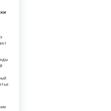
ски
их
оект
анды
ый
рый
етье
шим