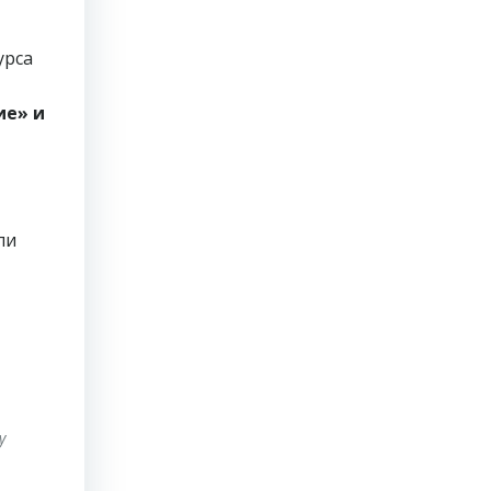
урса
ие» и
ли
у