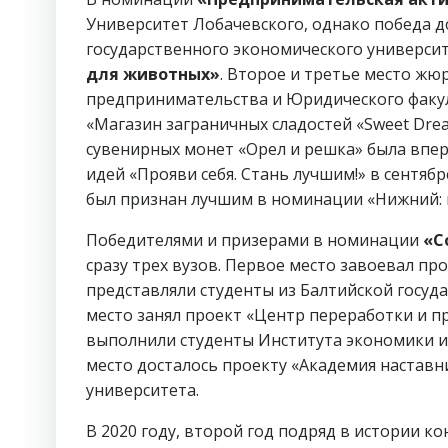
Университет Лобачевского, однако победа д
государственного экономического универси
для животных»
. Второе и третье место жю
предпринимательства и Юридического факул
«Магазин заграничных сладостей «Sweet Dre
сувенирных монет «Орел и решка» была впе
идей «Прояви себя. Стань лучшим!» в сентяб
был признан лучшим в номинации «Нижний: в
Победителями и призерами в номинации
«С
сразу трех вузов. Первое место завоевал пр
представляли студенты из Балтийской госу
место занял проект «Центр переработки и п
выполнили студенты Института экономики и
место досталось проекту «Академия наставни
университета.
В 2020 году, второй год подряд в истории к