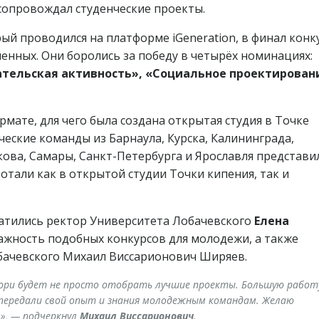
 сопровождал студенческие проекты.
ый проводился на платформе iGeneration, в финал конк
енных. Они боролись за победу в четырёх номинациях:
тельская активность», «Социальное проектирован
мате, для чего была создана открытая студия в Точке
еские команды из Барнаула, Курска, Калининграда,
кова, Самары, Санкт-Петербурга и Ярославля представи
отали как в открытой студии Точки кипения, так и
атились ректор Университета Лобачевского
Елена
важность подобных конкурсов для молодежи, а также
бачевского Михаил Виссарионович Ширяев.
 жюри будет не просто отобрать лучшие проекты. Большую работ
передали свой опыт и знания молодежным командам. Желаю
», — подчеркнул
Михаил Виссарионович
.