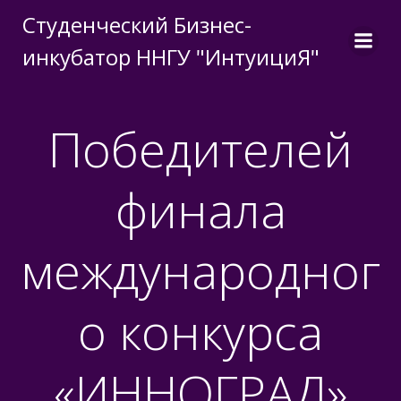
Перейти
Студенческий Бизнес-
к
инкубатор ННГУ "ИнтуициЯ"
содержимому
Победителей
финала
международног
о конкурса
«ИННОГРАД»