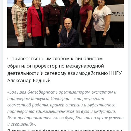
С приветственным словом к финалистам
обратился проректор по международной
деятельности и сетевому взаимодействию ННГУ
Александр Бедный:
«Большая благодарность организаторам, экспертам и
партнерам Конкурса. Инноград – это результат
совместной работы, пример синергии и эффективного
партнерства единомышленников из вуза и индустрии.
Всем предпринимательского духа, больших и ярких успехов
и свершений!».