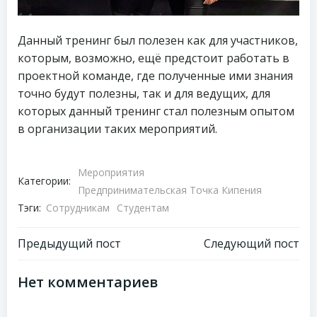
Данный тренинг был полезен как для участников,
которым, возможно, ещё предстоит работать в
проектной команде, где полученные ими знания
точно будут полезны, так и для ведущих, для
которых данный тренинг стал полезным опытом
в организации таких мероприятий.
Мероприятия
Категории:
Предпринимательская Точка Кипения
Тэги:
Сотрудникам
Студентам
Навигация
Навигация
Предыдущий пост
Следующий пост
по
по
Нет комментариев