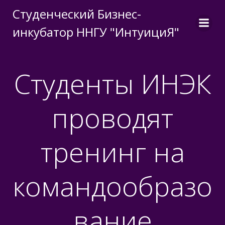
Перейти
Студенческий Бизнес-
к
инкубатор ННГУ "ИнтуициЯ"
содержимому
Студенты ИНЭК
проводят
тренинг на
командообразо
вание