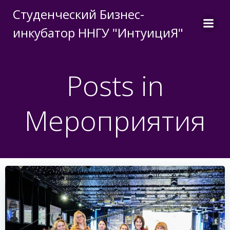
Перейти
Студенческий Бизнес-
к
инкубатор ННГУ "ИнтуициЯ"
содержимому
Posts in
Мероприятия