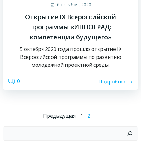
6 октября, 2020
Открытие IX Всероссийской
программы «ИННОГРАД:
компетенции будущего»
5 октября 2020 года прошло открытие IX
Всероссийской программы по развитию
молодёжной проектной среды.
0
Подробнее
Навигация
Навигаци
Страница
Страница
Предыдущая
1
2
по
по
Поиск